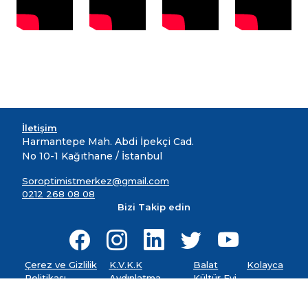
İletişim
Harmantepe Mah. Abdi İpekçi Cad.
No 10-1 Kağıthane / İstanbul
Soroptimistmerkez@gmail.com
0212 268 08 08
Bizi Takip edin
Çerez ve Gizlilik
K.V.K.K
Balat
Kolayca
Politikası
Aydınlatma
Kültür Evi
Metni